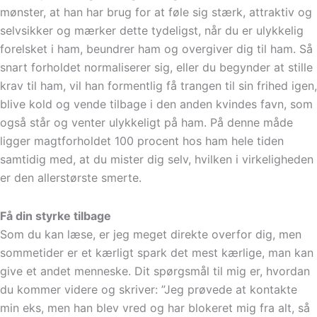
mønster, at han har brug for at føle sig stærk, attraktiv og
selvsikker og mærker dette tydeligst, når du er ulykkelig
forelsket i ham, beundrer ham og overgiver dig til ham. Så
snart forholdet normaliserer sig, eller du begynder at stille
krav til ham, vil han formentlig få trangen til sin frihed igen,
blive kold og vende tilbage i den anden kvindes favn, som
også står og venter ulykkeligt på ham. På denne måde
ligger magtforholdet 100 procent hos ham hele tiden
samtidig med, at du mister dig selv, hvilken i virkeligheden
er den allerstørste smerte.
Få din styrke tilbage
Som du kan læse, er jeg meget direkte overfor dig, men
sommetider er et kærligt spark det mest kærlige, man kan
give et andet menneske. Dit spørgsmål til mig er, hvordan
du kommer videre og skriver: ”Jeg prøvede at kontakte
min eks, men han blev vred og har blokeret mig fra alt, så