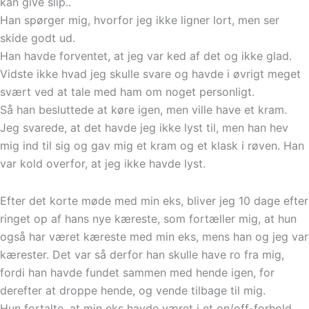
kan give slip..
Han spørger mig, hvorfor jeg ikke ligner lort, men ser
skide godt ud.
Han havde forventet, at jeg var ked af det og ikke glad.
Vidste ikke hvad jeg skulle svare og havde i øvrigt meget
svært ved at tale med ham om noget personligt.
Så han besluttede at køre igen, men ville have et kram.
Jeg svarede, at det havde jeg ikke lyst til, men han hev
mig ind til sig og gav mig et kram og et klask i røven. Han
var kold overfor, at jeg ikke havde lyst.
Efter det korte møde med min eks, bliver jeg 10 dage efter
ringet op af hans nye kæreste, som fortæller mig, at hun
også har været kæreste med min eks, mens han og jeg var
kærester. Det var så derfor han skulle have ro fra mig,
fordi han havde fundet sammen med hende igen, for
derefter at droppe hende, og vende tilbage til mig.
Hun fortalte, at min eks havde været i et on/off-forhold