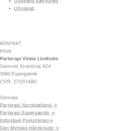
Ulykkelig kærlighed
Utroskab
KONTAKT
Klinik
Parterapi Vickie Lindholm
Gammel Strandvej 424
3060 Espergærde
CVR: 27051480
Genveje
Parterapi Nordsjælland →
Parterapi Espergærde →
Individuel Psykoterapi→
Den Mytiske Hårdknude →