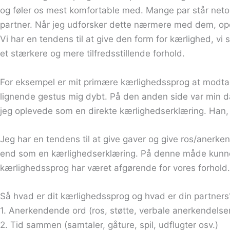
og føler os mest komfortable med. Mange par står netop
partner. Når jeg udforsker dette nærmere med dem, opd
Vi har en tendens til at give den form for kærlighed, 
et stærkere og mere tilfredsstillende forhold.
For eksempel er mit primære kærlighedssprog at modtag
lignende gestus mig dybt. På den anden side var min da
jeg oplevede som en direkte kærlighedserklæring. Han, de
Jeg har en tendens til at give gaver og give ros/anerke
end som en kærlighedserklæring. På denne måde kunne vi
kærlighedssprog har været afgørende for vores forhold.
Så hvad er dit kærlighedssprog og hvad er din partner
1. Anerkendende ord (ros, støtte, verbale anerkendelser
2. Tid sammen (samtaler, gåture, spil, udflugter osv.)