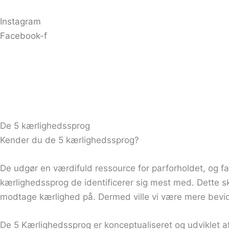
Gå
til
Instagram
indholdet
Facebook-f
De 5 kærlighedssprog
Kender du de 5 kærlighedssprog?
De udgør en værdifuld ressource for parforholdet, og fa
kærlighedssprog de identificerer sig mest med. Dette s
modtage kærlighed på. Dermed ville vi være mere bevids
De 5 Kærlighedssprog er konceptualiseret og udviklet a