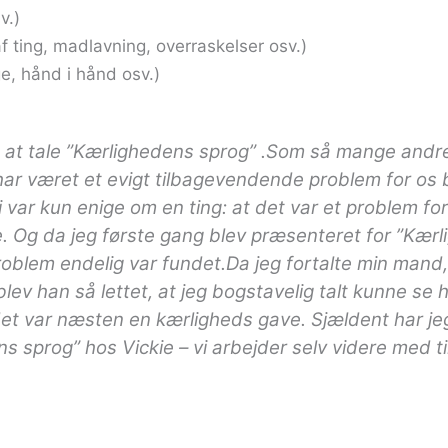
v.)
 ting, madlavning, overraskelser osv.)
ge, hånd i hånd osv.)
os at tale ”Kærlighedens sprog” .Som så mange an
 har været et evigt tilbagevendende problem for os b
 var kun enige om en ting: at det var et problem for
ie. Og da jeg første gang blev præsenteret for ”Kær
blem endelig var fundet.Da jeg fortalte min mand, at
blev han så lettet, at jeg bogstavelig talt kunne 
det var næsten en kærligheds gave. Sjældent har je
ns sprog” hos Vickie – vi arbejder selv videre med 