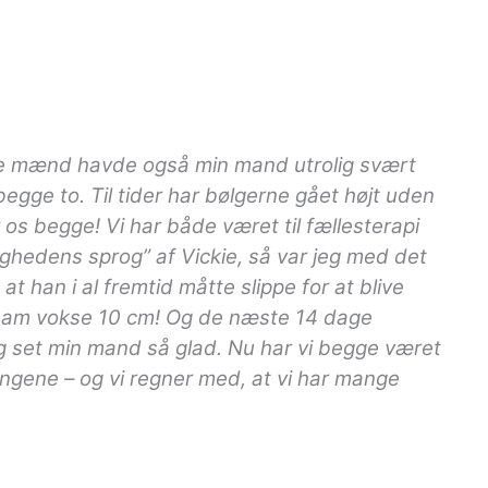
dre mænd havde også min mand utrolig svært
egge to. Til tider har bølgerne gået højt uden
 os begge! Vi har både været til fællesterapi
lighedens sprog” af Vickie, så var jeg med det
 han i al fremtid måtte slippe for at blive
se ham vokse 10 cm! Og de næste 14 dage
g set min mand så glad. Nu har vi begge været
tingene – og vi regner med, at vi har mange