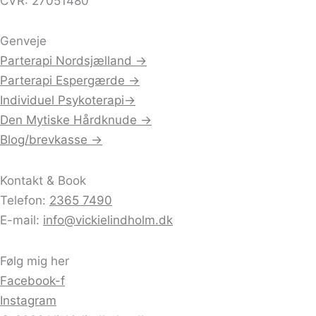
CVR: 27051480
Genveje
Parterapi Nordsjælland →
Parterapi Espergærde →
Individuel Psykoterapi→
Den Mytiske Hårdknude →
Blog/brevkasse →
Kontakt & Book
Telefon:
2365 7490
E-mail:
info@vickielindholm.dk
Følg mig her
Facebook-f
Instagram