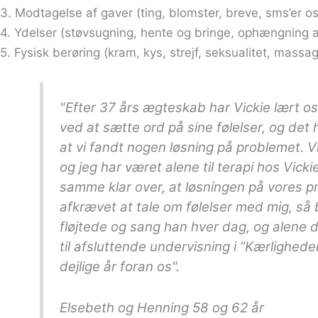
3. Modtagelse af gaver (ting, blomster, breve, sms’er os
4. Ydelser (støvsugning, hente og bringe, ophængning af
5. Fysisk berøring (kram, kys, strejf, seksualitet, massa
"Efter 37 års ægteskab har Vickie lært 
ved at sætte ord på sine følelser, og det
at vi fandt nogen løsning på problemet. Vi
og jeg har været alene til terapi hos Vick
samme klar over, at løsningen på vores pro
afkrævet at tale om følelser med mig, så 
fløjtede og sang han hver dag, og alene 
til afsluttende undervisning i ”Kærlighede
dejlige år foran os".
Elsebeth og Henning 58 og 62 år