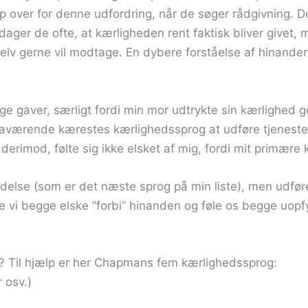
 over for denne udfordring, når de søger rådgivning. De
ager de ofte, at kærligheden rent faktisk bliver givet
vi selv gerne vil modtage. En dybere forståelse af hina
e gaver, særligt fordi min mor udtrykte sin kærlighed 
værende kærestes kærlighedssprog at udføre tjenester, 
rimod, følte sig ikke elsket af mig, fordi mit primære k
ndelse (som er det næste sprog på min liste), men udfør
 begge elske “forbi” hinanden og føle os begge uopfyld
s? Til hjælp er her Chapmans fem kærlighedssprog:
 osv.)