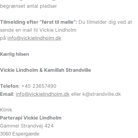
begrænset antal pladser
Tilmelding efter “først til mølle”:
Du tilmelder dig ved at
sende en mail til Vickie Lindholm
på
info@vickielindholm.dk
Kærlig hilsen
Vickie Lindholm & Kamillah Strandville
Telefon
: +45 23657490
Email
:
info@vickielindholm.dk
eller k@strandville.dk
Klinik
Parterapi Vickie Lindholm
Gammel Strandvej 424
3060 Espergærde