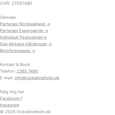
CVR: 27051480
Genveje
Parterapi Nordsjælland →
Parterapi Espergærde →
Individuel Psykoterapi→
Den Mytiske Hårdknude →
Blog/brevkasse →
Kontakt & Book
Telefon:
2365 7490
E-mail:
info@vickielindholm.dk
Følg mig her
Facebook-f
Instagram
© 2026 Vickielindholm.dk