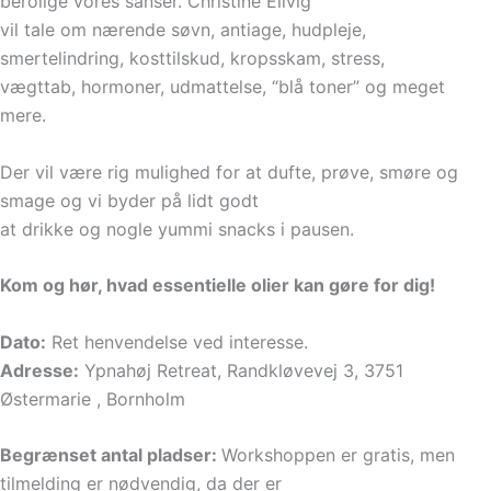
berolige vores sanser. Christine Eilvig
vil tale om nærende søvn, antiage, hudpleje,
smertelindring, kosttilskud, kropsskam, stress,
vægttab, hormoner, udmattelse, “blå toner” og meget
mere.
Der vil være rig mulighed for at dufte, prøve, smøre og
smage og v
i byder på lidt godt
at drikke og nogle yummi snacks i pausen.
Kom og hør, hvad essentielle olier kan gøre for dig!
Dato:
Ret henvendelse ved interesse.
Adresse:
Ypnahøj Retreat, Randkløvevej 3, 3751
Østermarie , Bornholm
Begrænset antal pladser:
Workshoppen er gratis, men
tilmelding er nødvendig, da der er